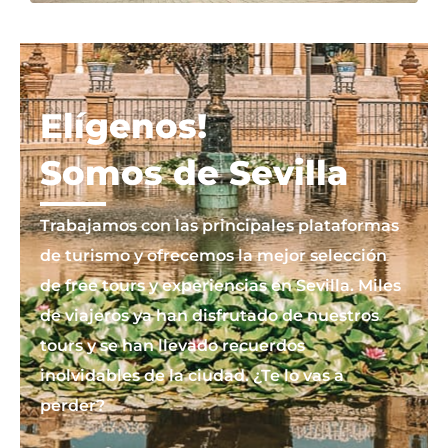
Elígenos!
Somos de Sevilla
Trabajamos con las principales plataformas
de turismo y ofrecemos la mejor selección
de free tours y experiencias en Sevilla. Miles
de viajeros ya han disfrutado de nuestros
tours y se han llevado recuerdos
inolvidables de la ciudad. ¿Te lo vas a
perder?