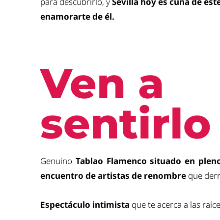
para descubrirlo, y
Sevilla hoy es cuna de est
enamorarte de él.
Ven a
sentirlo
Genuino
Tablao Flamenco situado en plen
encuentro de artistas de renombre
que derr
E
spectáculo intimista
que te acerca a las raíc