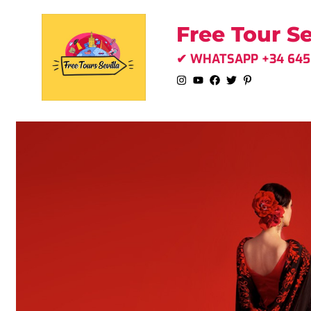
Ir
Free Tour Se
al
✔ WHATSAPP +34 645 
contenido