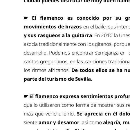
ciudad puedes disfrutar de muy buen flam
☛
El flamenco es conocido por su gr
movimientos de brazos
en el baile, sus inte
y sus rasgueos a la guitarra
. En 2010 la Une
asocia tradicionalmente con los gitanos, porqu
desarrollo. Podemos encontrar semejanza en lo
cantos gregorianos, en las canciones tradiciona
los ritmos africanos.
De todos ellos se ha n
parte del turismo de Sevilla.
☛
El flamenco expresa sentimientos profu
que lo utilizaron como forma de mostrar sus r
más que verlo u oirlo.
Se aprecia en él dol
siente
amor y desamor
, así como
alegría, mu