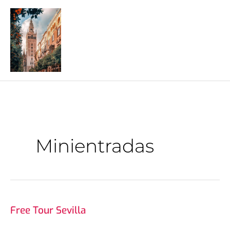
Ir
al
contenido
Minientradas
Qué
Free Tour Sevilla
ver