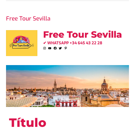
Qué
Free Tour Sevilla
ver
Free Tour Sevilla
en
✔ WHATSAPP +34 645 43 22 28
Triana
Título