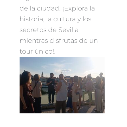
de la ciudad. ¡Explora la
historia, la cultura y los
secretos de Sevilla
mientras disfrutas de un
tour único!.