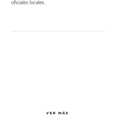
oficiales locales.
Fiesta
Flamenca
Show nada turisteo
Vívelo delante de ti
VER MÁS