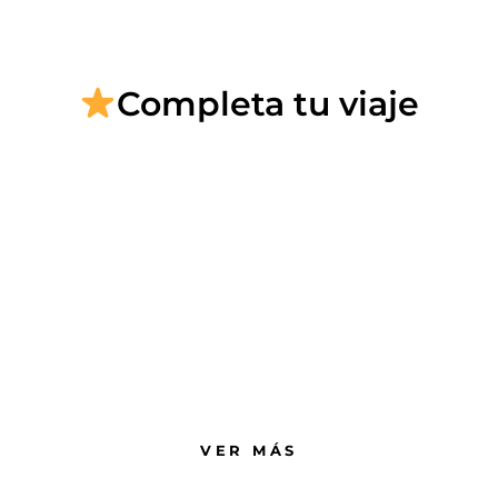
Completa tu viaje
Fiesta
Flamenca
Show nada turisteo
Vívelo delante de ti
VER MÁS