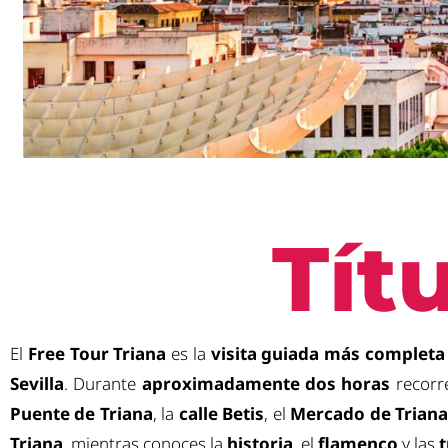
Tít
El
Free Tour Triana
es la
visita guiada más completa
Sevilla
. Durante
aproximadamente dos horas
recorr
Puente de Triana
, la
calle Betis
, el
Mercado de Trian
Triana
, mientras conoces la
historia
, el
flamenco
y las
t