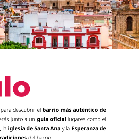
ulo
para descubrir el
barrio más auténtico de
erás junto a un
guía oficial
lugares como el
a
, la
iglesia de Santa Ana
y la
Esperanza de
radiciones
del barrio.