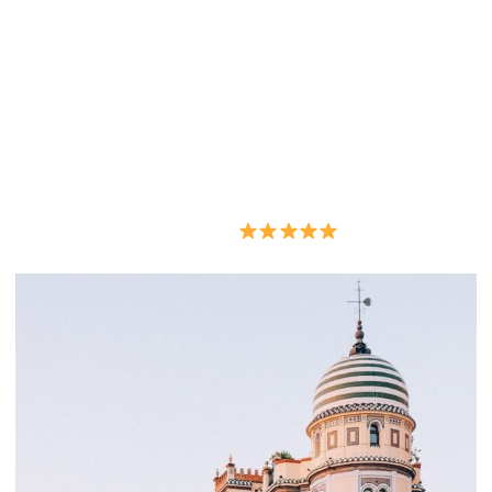
Visitar Sevilla
Completa
Casco histórico + Judería y Vistas
a Triana
+5000 opiniones ☛ 9 / 10